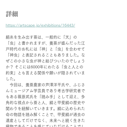
詳細
https://artscape.jp/exhibitions/16443/
絹糸を生み出す蚕は、一般的に「天」の
「虫」と書かれますが、養蚕が盛んだった江
戸時代のお札には「神」と「虫」を合わせて
「神虫」と表記されることもありました。な
ぜこの小さな虫が神と結びついたのでしょう
か？ そこには6000年にわたる「虫と人との
約束」とも言える関係や願いが隠されていま
した。
　今回は、養蚕農家の芦澤洋平氏や、ふじさ
んミュージアム学芸員であり考古学研究者で
もある篠原武氏を「読み手」として迎え、多
角的な視点から蚕と人、絹と甲斐絹の歴史や
関わりを紐解いていきます。絹に込められた
命の物語を読み解くことで、甲斐絹が過去の
遺産としてだけでなく、未来へと続く生きた
織物であることを感じていただけることでし