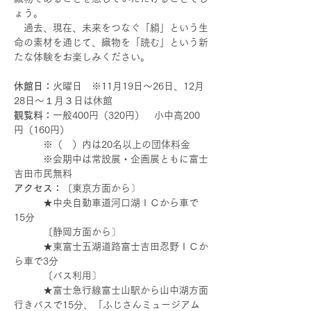
ょう。
　過去、現在、未来をつなぐ「絹」という生
命の素材を通じて、織物を「読む」という新
たな体験をお楽しみください。
休館日：
火曜日　※11月19日～26日、12月
28日～１月３日は休館
観覧料：
一般400円（320円）　小中高200
円（160円）
　　　※（　）内は20名以上の団体料金
　　　※会期中は常設展・企画展ともに富士
吉田市民無料
アクセス：
〔東京方面から〕
　　　★中央自動車道河口湖ＩＣから車で
15分
　　　〔静岡方面から〕
　　　★東富士五湖道路富士吉田忍野ＩＣか
ら車で3分
　　　〔バス利用〕
　　　★富士急行線富士山駅から山中湖方面
行きバスで15分、「ふじさんミュージアム