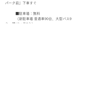
パーク前」下車すぐ
　　　■駐車場：無料
　　　（新駐車場 普通車90台、大型バス9
台、障がい者2台）
　　　※旧駐車場（富士見公園前）はご利用
できません。新駐車場をご利用ください。
このイベントをシェア