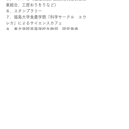
業組合、工房おりをりなど）
６．スタンプラリー
７．福島大学食農学類「科学サークル　エウ
レカ」によるサイエンスカフェ
８．東北学院高等学校生物部　研究発表
主  催 ： 福島市フルーツラインエリア観光
推進協議会 
主  管 ： 工房おりをり、ふくしま絹の道実
行委員会
協  力 ：（株）ファーマーズ・フォレスト福
島支店、きもの着付け教室なるこの、   （公
財）福島県都市公園・緑化協会、福島学院大
学、福島県絹人繊織物構造改善工業組合、福
島大学、（有）みなとや  
このイベントをシェア