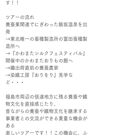
す！！
ツアーの流れ
養蚕業関連でにぎわった飯坂温泉を出
発
→東北唯一の蚕種製造所の冨田蚕種製
造所へ
→『かわまたシルクフェスティバル』
開催中のかわまたおりもの館へ
→繭出荷直前の養蚕農家
→染織工房『おりをり』見学な
ど・・・
福島市周辺の信達地方に残る養蚕や織
物文化を直接感じたり、
昔ながらの養蚕や織物文化を継承する
事業者との交流ができる貴重な機会が
ある
楽しいツアーです！！この機会に、ふ